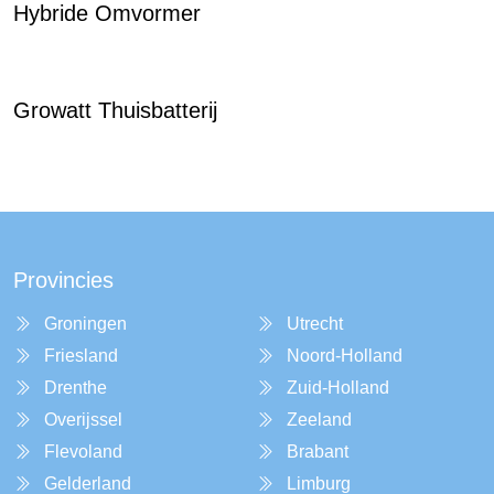
Hybride Omvormer
Growatt Thuisbatterij
Provincies
Groningen
Utrecht
Friesland
Noord-Holland
Drenthe
Zuid-Holland
Overijssel
Zeeland
Flevoland
Brabant
Gelderland
Limburg